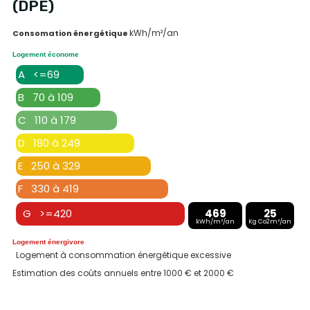
(DPE)
kWh/m²/an
Consomation énergétique
Logement économe
A <=69
B 70 à 109
C 110 à 179
D 180 à 249
E 250 à 329
F 330 à 419
G >=420
469
25
kWh/m²/an
Kg Co2m²/an
Logement énergivore
Logement à consommation énergétique excessive
Estimation des coûts annuels entre 1000 € et 2000 €