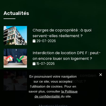
Actualités
Charges de copropriété : à quoi
servent-elles réellement ?
29-07-2026
Interdiction de location DPE F : peut-
on encore louer son logement ?
15-07-2026
Frais d'achat immobilier : combien
En poursuivant votre navigation
coûte réellement un achat ?
sur ce site, vous acceptez
15-07-2026
l’utilisation de cookies. Pour en
savoir plus, consulter
la Politique
de confidentialité
du site.