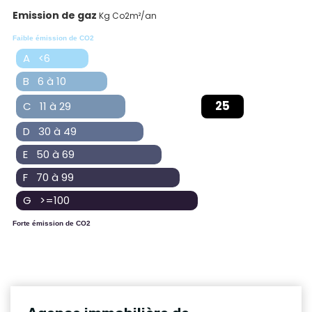
Emission de gaz
Kg Co2m²/an
Faible émission de CO2
A <6
B 6 à 10
25
C 11 à 29
D 30 à 49
E 50 à 69
F 70 à 99
G >=100
Forte émission de CO2