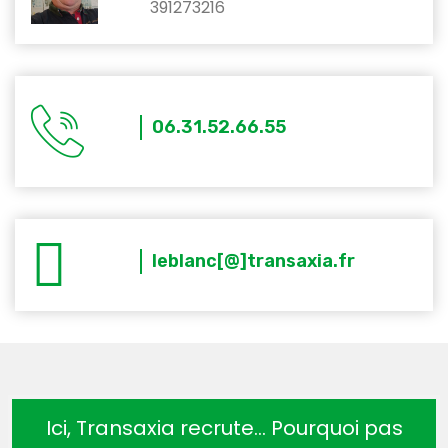
391273216
06.31.52.66.55
leblanc[@]transaxia.fr
Ici, Transaxia recrute… Pourquoi pas