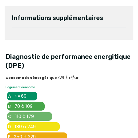
Informations supplémentaires
Diagnostic de performance energitique
(DPE)
kWh/m²/an
Consomation énergétique
Logement économe
A <=69
B 70 à 109
C 110 à 179
D 180 à 249
E 250 à 329