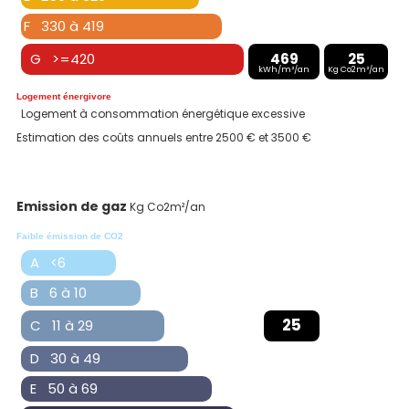
F 330 à 419
G >=420
469
25
kWh/m²/an
Kg Co2m²/an
Logement énergivore
Logement à consommation énergétique excessive
Estimation des coûts annuels entre 2500 € et 3500 €
Emission de gaz
Kg Co2m²/an
Faible émission de CO2
A <6
B 6 à 10
25
C 11 à 29
D 30 à 49
E 50 à 69