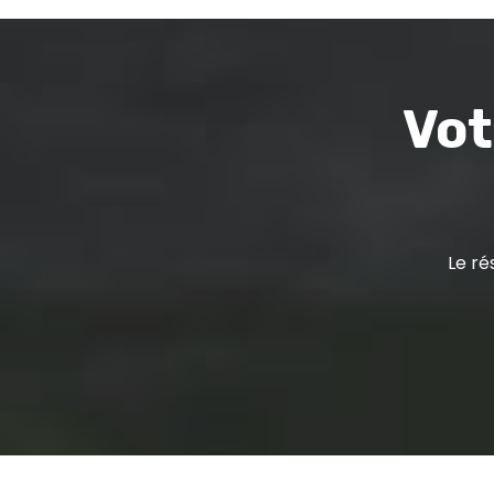
Vot
Le ré