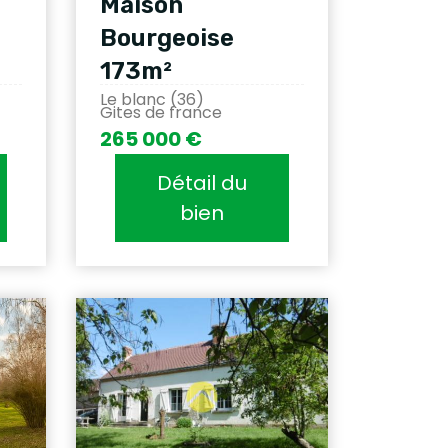
Maison
Bourgeoise
173m²
Le blanc (36)
Gites de france
265 000 €
Détail du
bien