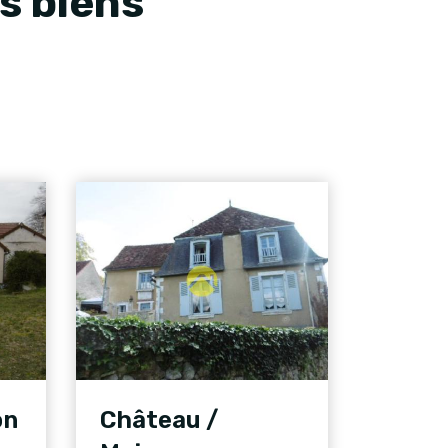
s biens
on
Château /