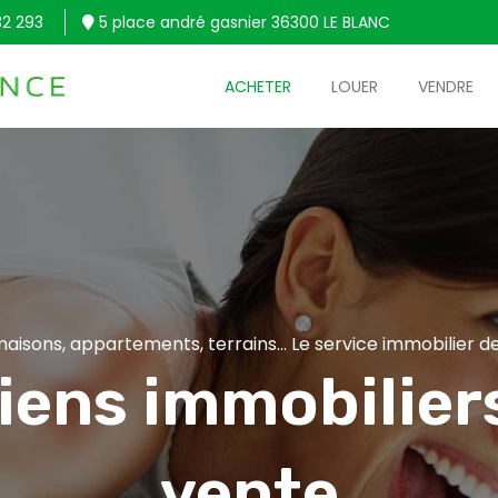
32 293
5 place andré gasnier 36300 LE BLANC
ACHETER
LOUER
VENDRE
aisons, appartements, terrains... Le service immobilier de
iens immobiliers
vente