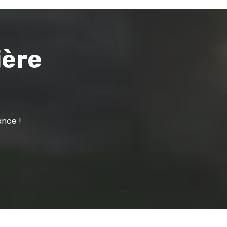
ière
ance !