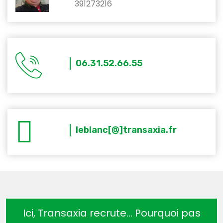
391273216
06.31.52.66.55
leblanc[@]transaxia.fr
Ici, Transaxia recrute… Pourquoi pas